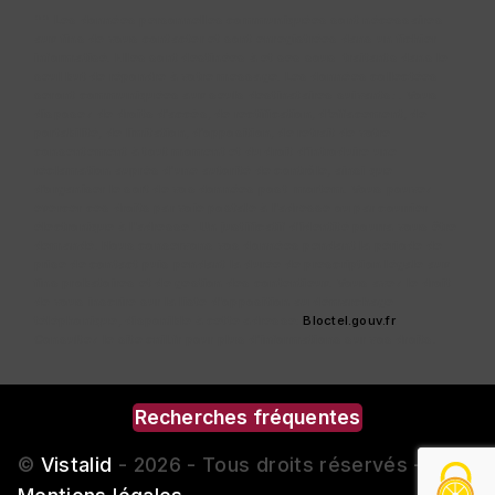
** Les données personnelles communiquées sont nécessaires
aux fins de vous contacter et sont enregistrées dans un fichier
informatisé. Elles sont destinées à et ses sous-traitants dans le
seul but de répondre à votre message. Les données collectées
seront communiquées aux seuls destinataires suivants: . Vous
disposez de droits d’accès, de rectification, d’effacement, de
portabilité, de limitation, d’opposition, de retrait de votre
consentement à tout moment et du droit d’introduire une
réclamation auprès d’une autorité de contrôle, ainsi que
d’organiser le sort de vos données post-mortem. Vous pouvez
exercer ces droits par voie postale à l'adresse ou par courrier
électronique à l'adresse . Un justificatif d'identité pourra vous être
demandé. Nous conservons vos données pendant la période de
prise de contact puis pendant la durée de prescription légale aux
fins probatoires et de gestion des contentieux. Vous avez le droit
de vous inscrire sur la liste d'opposition au démarchage
téléphonique, disponible à cette adresse:
Bloctel.gouv.fr
.
Consultez le site cnil.fr pour plus d’informations sur vos droits.
Recherches fréquentes
©
Vistalid
- 2026 - Tous droits réservés -