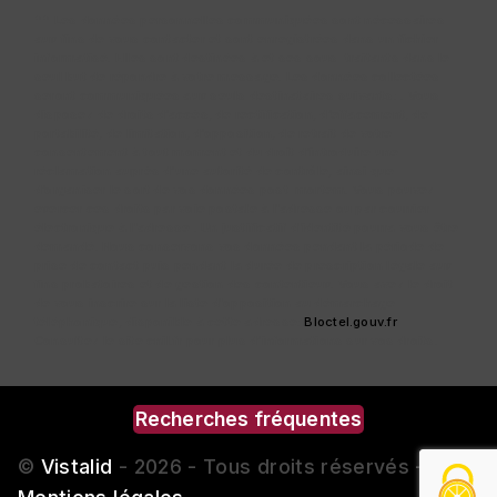
** Les données personnelles communiquées sont nécessaires
aux fins de vous contacter et sont enregistrées dans un fichier
informatisé. Elles sont destinées à et ses sous-traitants dans le
seul but de répondre à votre message. Les données collectées
seront communiquées aux seuls destinataires suivants: . Vous
disposez de droits d’accès, de rectification, d’effacement, de
portabilité, de limitation, d’opposition, de retrait de votre
consentement à tout moment et du droit d’introduire une
réclamation auprès d’une autorité de contrôle, ainsi que
d’organiser le sort de vos données post-mortem. Vous pouvez
exercer ces droits par voie postale à l'adresse ou par courrier
électronique à l'adresse . Un justificatif d'identité pourra vous être
demandé. Nous conservons vos données pendant la période de
prise de contact puis pendant la durée de prescription légale aux
fins probatoires et de gestion des contentieux. Vous avez le droit
de vous inscrire sur la liste d'opposition au démarchage
téléphonique, disponible à cette adresse:
Bloctel.gouv.fr
.
Consultez le site cnil.fr pour plus d’informations sur vos droits.
Recherches fréquentes
©
Vistalid
- 2026 - Tous droits réservés -