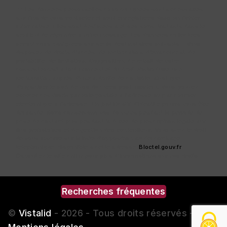
** Les données personnelles communiquées sont nécessaires
aux fins de vous contacter et sont enregistrées dans un fichier
informatisé. Elles sont destinées à et ses sous-traitants dans le
seul but de répondre à votre message. Les données collectées
seront communiquées aux seuls destinataires suivants: . Vous
disposez de droits d’accès, de rectification, d’effacement, de
portabilité, de limitation, d’opposition, de retrait de votre
consentement à tout moment et du droit d’introduire une
réclamation auprès d’une autorité de contrôle, ainsi que
d’organiser le sort de vos données post-mortem. Vous pouvez
exercer ces droits par voie postale à l'adresse ou par courrier
électronique à l'adresse . Un justificatif d'identité pourra vous être
demandé. Nous conservons vos données pendant la période de
prise de contact puis pendant la durée de prescription légale aux
fins probatoires et de gestion des contentieux. Vous avez le droit
de vous inscrire sur la liste d'opposition au démarchage
téléphonique, disponible à cette adresse:
Bloctel.gouv.fr
.
Consultez le site cnil.fr pour plus d’informations sur vos droits.
Recherches fréquentes
©
Vistalid
- 2026 - Tous droits réservés -